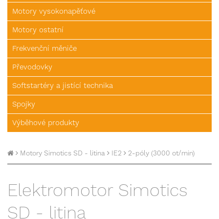
Motory vysokonapěťové
Motory ostatní
Frekvenční měniče
Převodovky
Softstartéry a jistící technika
Spojky
Výběhové produkty
Motory Simotics SD - litina
IE2
2-póly (3000 ot/min)
Elektromotor Simotics
SD - litina