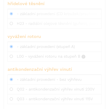
hřídelové těsnění
- základní provedení (CD kroužek/prachovka)
H23 - radiální olejové těsnění (gufero), pro přírub
vyvážení rotoru
- základní provedení (stupeň A)
L00 - vyvážení rotoru na stupeň B
antikondenzační výhřev vinutí
- základní provedení - bez výhřevu
Q02 - antikondenzační výhřev vinutí 230V
Q03 - antikondenzační výhřev vinutí 115V