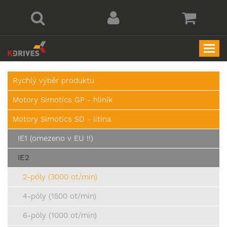
Togg
navi
Rychlý výběr produktu
Motory Simotics GP - hliník
Motory Simotics SD - litina
IE1 (omezeno v EU !!)
IE2
2-póly (3000 ot/min)
4-póly (1500 ot/min)
6-póly (1000 ot/min)