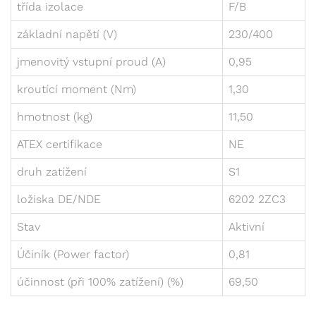
třída izolace
F/B
základní napětí (V)
230/400
jmenovitý vstupní proud (A)
0,95
kroutící moment (Nm)
1,30
hmotnost (kg)
11,50
ATEX certifikace
NE
druh zatížení
S1
ložiska DE/NDE
6202 2ZC3
Stav
Aktivní
Účiník (Power factor)
0,81
účinnost (při 100% zatížení) (%)
69,50