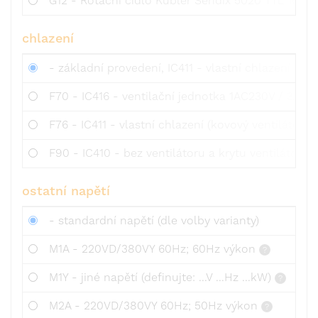
G12 - Rotační čidlo Kübler Sendix 5020 TTL 1024 
chlazení
- základní provedení, IC411 - vlastní chlazení (plas
F70 - IC416 - ventilační jednotka 1AC230V / 3AC4
F76 - IC411 - vlastní chlazení (kovový ventilátor)
F90 - IC410 - bez ventilátoru a krytu ventilátoru
ostatní napětí
- standardní napětí (dle volby varianty)
M1A - 220VD/380VY 60Hz; 60Hz výkon
M1Y - jiné napětí (definujte: ...V ...Hz ...kW)
M2A - 220VD/380VY 60Hz; 50Hz výkon