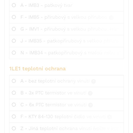
A - IMB3 - patkový tvar
F - IMB5 - přírubový s velkou přírubou
G - IMV1 - přírubový s velkou přírubou, hřídelí ver
J - IMB35 - patkopřírubový s velkou přírubou
N - IMB34 - patkopřírubový s malou nebo střední p
1LE1 teplotní ochrana
A - bez teplotní ochrany vinutí
B - 3x PTC termistor ve vinutí
C - 6x PTC termistor ve vinutí
F - KTY 84-130 teplotní čidlo ve vinutí
Z - Jiná teplotní ochrana vinutí (volte v konfigurac