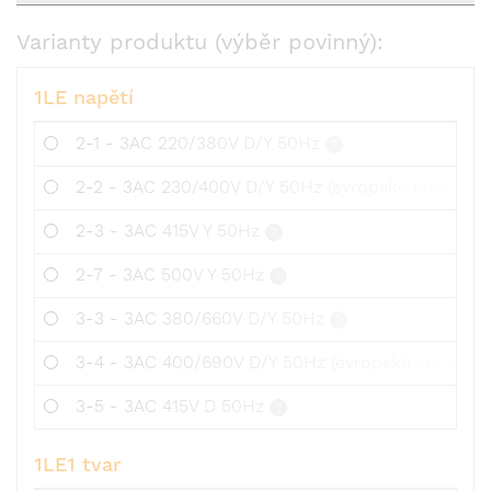
Varianty produktu (výběr povinný):
1LE napětí
2-1 - 3AC 220/380V D/Y 50Hz
2-2 - 3AC 230/400V D/Y 50Hz (evropské standard
2-3 - 3AC 415V Y 50Hz
2-7 - 3AC 500V Y 50Hz
3-3 - 3AC 380/660V D/Y 50Hz
3-4 - 3AC 400/690V D/Y 50Hz (evropské standard
3-5 - 3AC 415V D 50Hz
1LE1 tvar