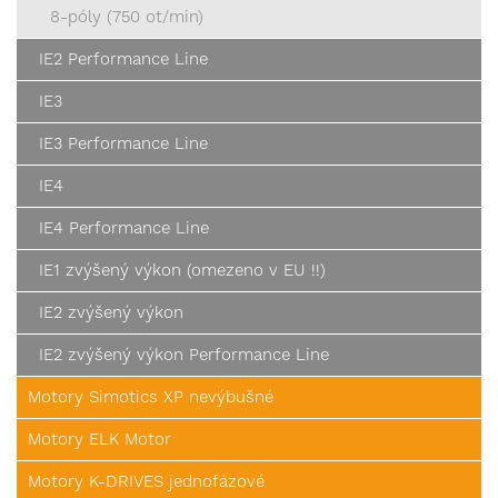
8-póly (750 ot/min)
IE2 Performance Line
IE3
IE3 Performance Line
IE4
IE4 Performance Line
IE1 zvýšený výkon (omezeno v EU !!)
IE2 zvýšený výkon
IE2 zvýšený výkon Performance Line
Motory Simotics XP nevýbušné
Motory ELK Motor
Motory K-DRIVES jednofázové