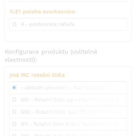
1LE1 poloha svorkovnice
4 - svorkovnice nahoře
Konfigurace produktu (volitelné
vlastnosti):
jiná IRC rotační čidla
- základní provedení - bez nástaveb
G01 - Rotační čidlo typu HTL (10-30VDC, 1024 imp
G02 - Rotační čidlo typu TTL (5V DC, 1024 imp/ot
G11 - Rotační čidlo Kübler Sendix 5020 HTL 1024 