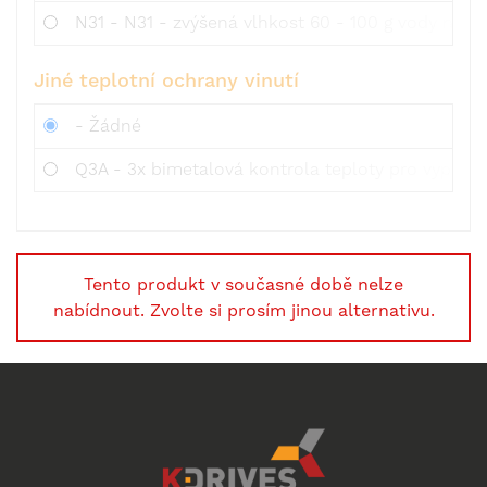
N31 - N31 - zvýšená vlhkost 60 - 100 g vody na 
Jiné teplotní ochrany vinutí
- Žádné
Q3A - 3x bimetalová kontrola teploty pro vypínán
Tento produkt v současné době nelze
nabídnout. Zvolte si prosím jinou alternativu.