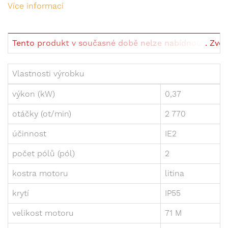
Více informací
Tento produkt v současné době nelze nabídnout. Zvolte
Vlastnosti výrobku
výkon (kW)
0,37
otáčky (ot/min)
2 770
účinnost
IE2
počet pólů (pól)
2
kostra motoru
litina
krytí
IP55
velikost motoru
71 M