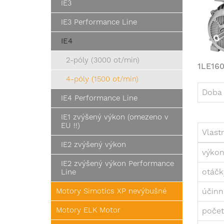
IE3
IE3 Performance Line
IE4
2-póly (3000 ot/min)
1LE16
4-póly (1500 ot/min)
Doba 
IE4 Performance Line
IE1 zvýšený výkon (omezeno v
EU !!)
Vlast
IE2 zvýšený výkon
výkon
IE2 zvýšený výkon Performance
otáčk
Line
Motory Simotics XP nevýbušné
účinn
Motory ELK Motor
počet