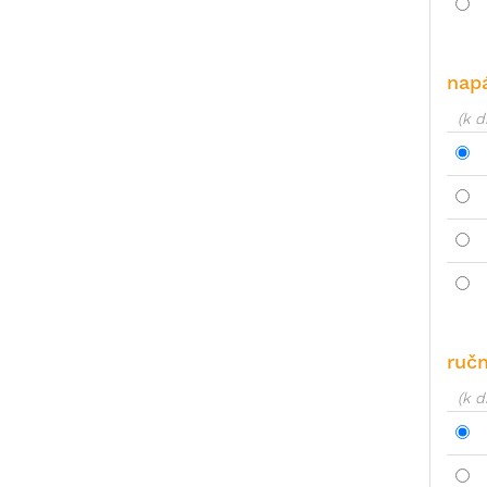
napá
(k d
ručn
(k d