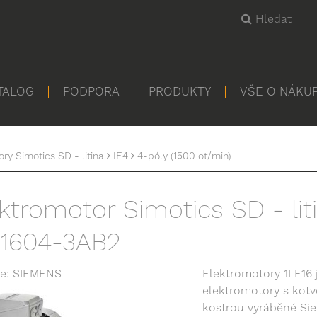
Hledat
TALOG
PODPORA
PRODUKTY
VŠE O NÁKU
ry Simotics SD - litina
IE4
4-póly (1500 ot/min)
ktromotor Simotics SD - lit
E1604-3AB2
e: SIEMENS
Elektromotory 1LE16 
elektromotory s kotvo
kostrou vyráběné Sie