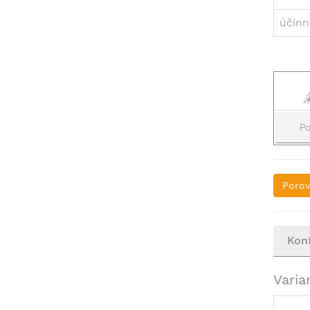
účinno
Po
Porov
Kon
Varia