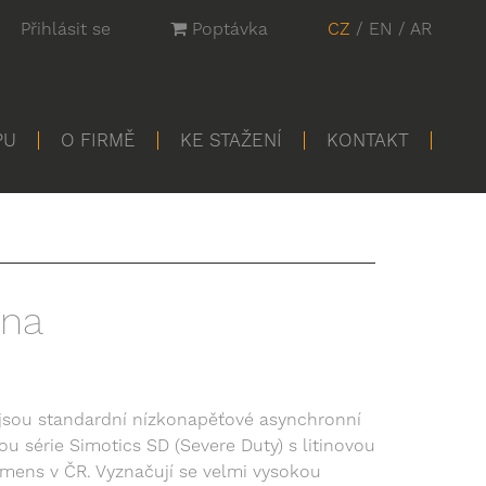
Přihlásit se
Poptávka
CZ
/
EN
/
AR
PU
O FIRMĚ
KE STAŽENÍ
KONTAKT
ina
jsou standardní nízkonapěťové asynchronní
u série Simotics SD (Severe Duty) s litinovou
mens v ČR. Vyznačují se velmi vysokou