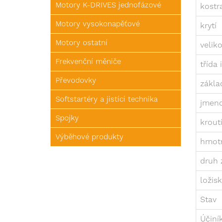
Motory K-DRIVES jednofázové
kostr
Motory vysokonapěťové
krytí
Motory ostatní
velik
Frekvenční měniče
třída 
Převodovky
zákla
Softstartéry a jistící technika
jmeno
Spojky
krout
Výběhové produkty
hmotn
druh 
ložis
Stav
Účiní