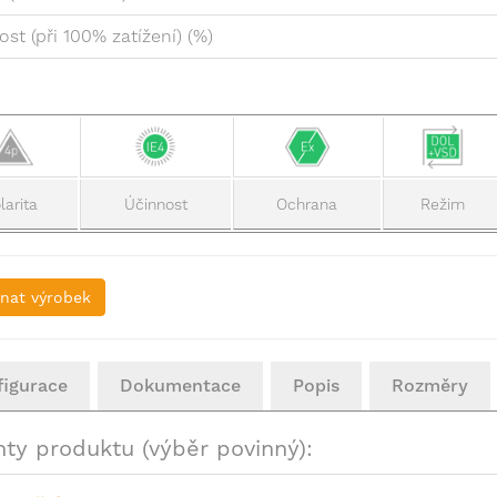
st (při 100% zatížení) (%)
larita
Účinnost
Ochrana
Režim
nat výrobek
figurace
Dokumentace
Popis
Rozměry
nty produktu (výběr povinný):