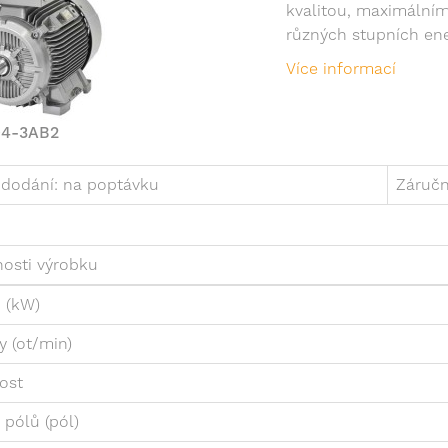
kvalitou, maximálním
různých stupních ener
Více informací
04-3AB2
dodání: na poptávku
Záručn
nosti výrobku
 (kW)
y (ot/min)
ost
 pólů (pól)