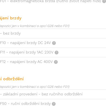
F01 - elektromagnetická brzda (nutno zvolit napětí níže)
jení brzdy
ispozici jen v kombinaci s opcí G26 nebo F01)
- bez brzdy
F10 - napájení brzdy DC 24V
F11 - napájení brzdy 1AC 230V
F12 - napájení brzdy AC 400V
í odbrždění
ispozici jen v kombinaci s opcí G26 nebo F01)
- základní provedení - bez ručního odbrždění
F50 - ruční odbrždění brzdy