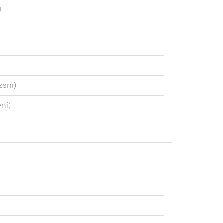
zení)
ní)