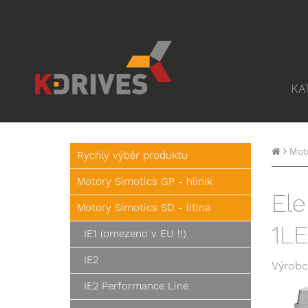
KA
Moto
Rychlý výběr produktu
Motory Simotics GP - hliník
Ele
Motory Simotics SD - litina
1L
IE1 (omezeno v EU !!)
IE2
Výrobc
IE2 Performance Line