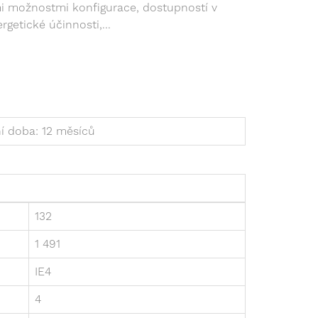
i možnostmi konfigurace, dostupností v
getické účinnosti,...
í doba: 12 měsíců
132
1 491
IE4
4