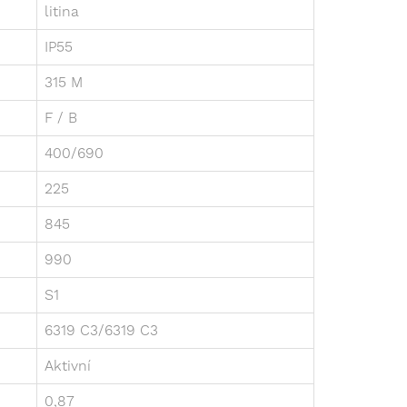
litina
IP55
315 M
F / B
400/690
225
845
990
S1
6319 C3/6319 C3
Aktivní
0,87