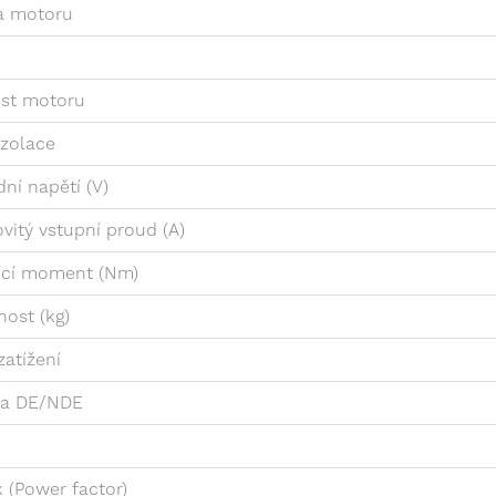
a motoru
ost motoru
izolace
dní napětí (V)
vitý vstupní proud (A)
ící moment (Nm)
ost (kg)
zatížení
ka DE/NDE
k (Power factor)