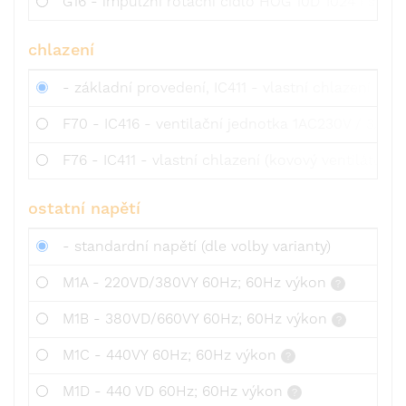
G16 - impulzní rotační čidlo HOG 10D 1024 I s oc
chlazení
- základní provedení, IC411 - vlastní chlazení (plas
F70 - IC416 - ventilační jednotka 1AC230V / 3AC4
F76 - IC411 - vlastní chlazení (kovový ventilátor)
ostatní napětí
- standardní napětí (dle volby varianty)
M1A - 220VD/380VY 60Hz; 60Hz výkon
M1B - 380VD/660VY 60Hz; 60Hz výkon
M1C - 440VY 60Hz; 60Hz výkon
M1D - 440 VD 60Hz; 60Hz výkon