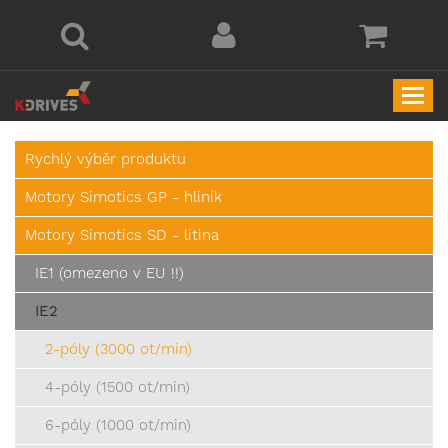
Togg
navi
Rychlý výběr produktu
Motory Simotics GP - hliník
Motory Simotics SD - litina
IE1 (omezeno v EU !!)
IE2
2-póly (3000 ot/min)
4-póly (1500 ot/min)
6-póly (1000 ot/min)